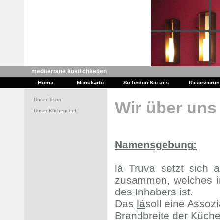
mediterrane köstlichkeiten
Home
Menükarte
So finden Sie uns
Reservieru
Unser Team
Wir über uns
Unser Küchenchef
Namensgebung:
lá Truva setzt sich
zusammen, welches in
des Inhabers ist.
Das
lá
soll eine Assoz
Brandbreite der Küche 